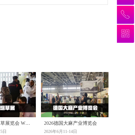
ꂅ
ꂅ
回到顶部
回到顶部
ꀥ
ꀥ
13241918805
13241918805
微信二维码
微信二维码
烟草展览会 WT
2026德国大麻产业博览会
15日
2026年6月11-14日