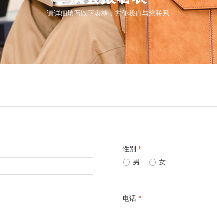
请详细填写以下表格，方便我们与您联系
性别
*
ꀐ
男
ꀐ
女
电话
*