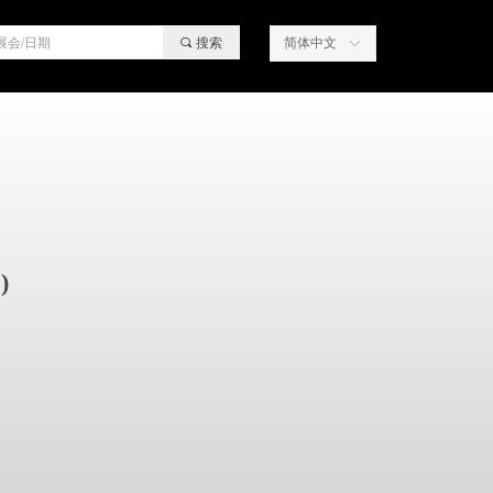
끠
搜索
简体中文
ꀅ
)