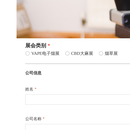
展会类别
*
ꀐ
VAPE电子烟展
ꀐ
CBD大麻展
ꀐ
烟草展
公司信息
姓名
*
公司名称
*