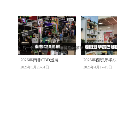
前一个：
2025年巴西大麻展
ꄴ
后一个：
2026年瑞士大麻博览会-苏黎世
ꄲ
2026年南非CBD巡展
2026年西班牙毕
2026年5月29-31日
2026年4月17-19日
大麻展