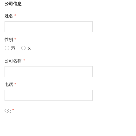
公司信息
姓名
*
性别
*
ꀐ
男
ꀐ
女
公司名称
*
电话
*
낀
ꀃ
ꄓ
ꁩ
ꂅ
首页
行业资讯
国际展会
展会报名
联系我们
QQ
*
微信
*