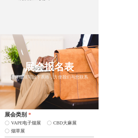
展会报名表
请详细填写以下表格，方便我们与您联系
展会类别
*
ꀐ
VAPE电子烟展
ꀐ
CBD大麻展
ꀐ
烟草展