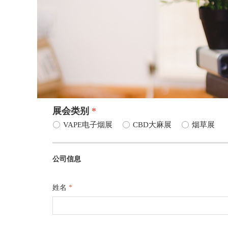
展会类别
*
ꀐ
VAPE电子烟展
ꀐ
CBD大麻展
ꀐ
烟草展
公司信息
姓名
*