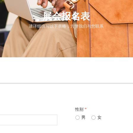
展会报名表
请详细填写以下表格，方便我们与您联系
性别
*
ꀐ
男
ꀐ
女