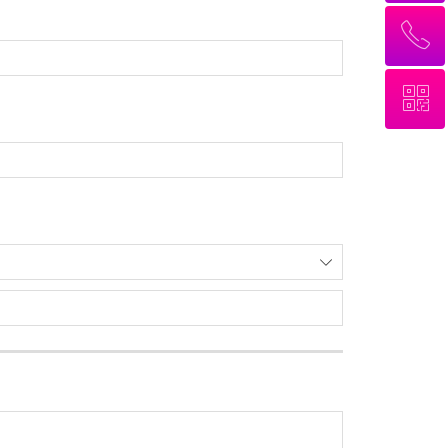
ꂅ
回到顶部
ꀥ
13241918805
微信二维码
ꄳ