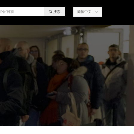
끠
搜索
简体中文
ꀅ