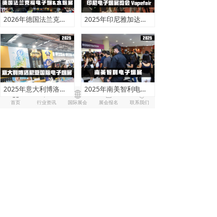
2026年德国法兰克福电子烟&水烟展/CBD
2025年印尼雅加达电子雾化VAPE展
2025年意大利博洛尼亚国际电子烟展
2025年南美智利电子烟展
낀
ꀃ
ꄓ
ꁩ
ꂅ
首页
行业资讯
国际展会
展会报名
联系我们
上一页
1
/
2
下一页
赢得世界，盈得未来
版权所有 ©
集雾网