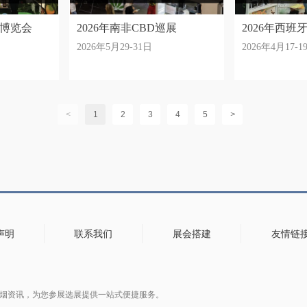
业博览会
2026年南非CBD巡展
2026年西
2026年5月29-31日
2026年4月17-1
大麻展
<
1
2
3
4
5
>
声明
联系我们
展会搭建
友情链
子烟资讯，为您参展选展提供一站式便捷服务。