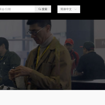
끠
搜索
简体中文
ꀅ