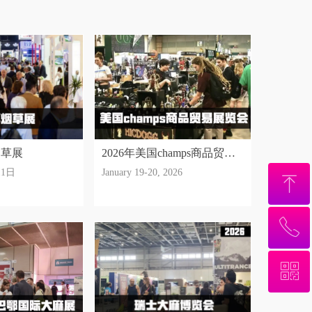
烟草展
2026年美国champs商品贸易
11日
January 19-20, 2026
展览会-奥斯汀
ꁸ
ꂅ
回到顶部
ꀥ
13241918805