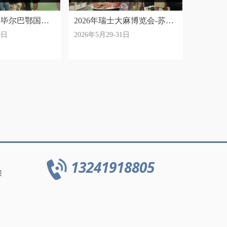
微信二维码
班牙毕尔巴鄂国际
2026年瑞士大麻博览会-苏黎
9日
2026年5月29-31日
世
13241918805
接